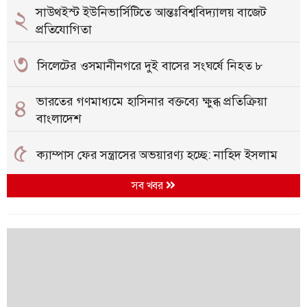
২
সাউথইস্ট ইউনিভার্সিটিতে আন্তঃবিশ্ববিদ্যালয় বাজেট
প্রতিযোগিতা
৩
সিলেটের ওসমানীনগরে দুই বাসের সংঘর্ষে নিহত ৮
৪
ভারতের গণমাধ্যমে হাসিনার বক্তব্যে ক্ষুব্ধ প্রতিক্রিয়া
বাংলাদেশ
৫
ক্যাম্পাস ফের সন্ত্রাসের অভয়ারণ্য হচ্ছে: নাহিদ ইসলাম
সব খবর
৬
প্রধানমন্ত্রীর সভাপতিত্বে মন্ত্রিপরিষদের বৈঠক অনুষ্ঠিত
৭
তরুণ উদ্ভাবকরাই বাংলাদেশের ভবিষ্যৎ: প্রধানমন্ত্রী
৮
প্রাথমিকের ১৪ হাজার শিক্ষকের যোগদান নিয়ে জটিলতা