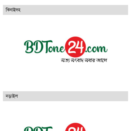
ঝিনাইদহ
নড়াইল