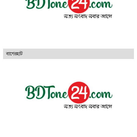
বাগেরহাট