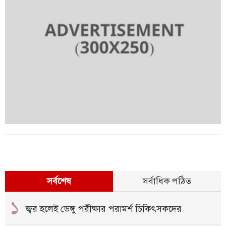
সর্বশেষ
সর্বাধিক পঠিত
১
জ্বর হলেই ডেঙ্গু পরীক্ষার পরামর্শ চিকিৎসকদের