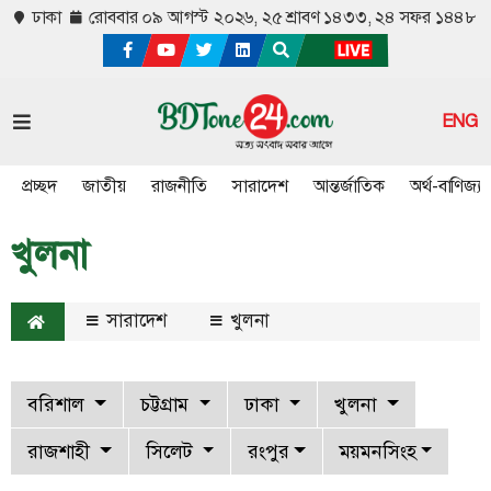
ঢাকা
রোববার ০৯ আগস্ট ২০২৬,
২৫ শ্রাবণ ১৪৩৩, ২৪ সফর ১৪৪৮
ENG
প্রচ্ছদ
জাতীয়
রাজনীতি
সারাদেশ
আন্তর্জাতিক
অর্থ-বাণিজ্য
খুলনা
সারাদেশ
খুলনা
বরিশাল
চট্টগ্রাম
ঢাকা
খুলনা
রাজশাহী
সিলেট
রংপুর
ময়মনসিংহ