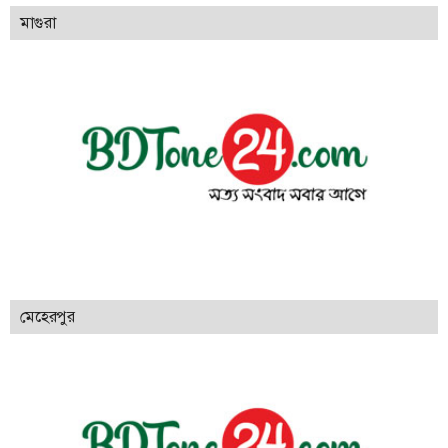
মাগুরা
মেহেরপুর