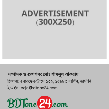
৯
ঢাকা মেডিকেলের ব্যবস্থাপনা কমিটির সভাপতি হলেন
মির্জা আব্বাস
১০
সৌদির নেতৃত্বে নতুন সামুদ্রিক প্রতিরক্ষা জোটে
বাংলাদেশ
সম্পাদক ও প্রকাশক:
মোঃ শামসুল আকরাম
ঠিকানা: ওবারফেল্ডস্ট্রাসে ১৩২, ১২৬৮৩ বার্লিন, জার্মানি
ইমেইল:
ed[at]bdtone24.com