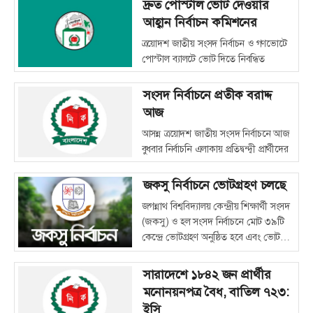
(এনসিপি) প্রার্থী নাসীরুদ্দীন পাটওয়ারী। আজ
দ্রুত পোস্টাল ভোট দেওয়ার
শুক্রবার জুমার নামাজের পর ঢাকা
আহ্বান নির্বাচন কমিশনের
বিশ্ববিদ্যালয়ের কেন্দ্রীয় মসজিদে দোয়া শেষে
ত্রয়োদশ জাতীয় সংসদ নির্বাচন ও গণভোটে
তিনি শহীদ শরিফ ওসমান হাদির কবর
পোস্টাল ব্যালটে ভোট দিতে নিবন্ধিত
জিয়ারত করেন এবং তাঁর হত্যার বিচার দাবি
ভোটারদের দ্রুত ভোট প্রদানের অনুরোধ
জানান।
জানিয়েছে নির্বাচন কমিশন (ইসি)।
সংসদ নির্বাচনে প্রতীক বরাদ্দ
আজ
আসন্ন ত্রয়োদশ জাতীয় সংসদ নির্বাচনে আজ
বুধবার নির্বাচনি এলাকায় প্রতিদ্বন্দ্বী প্রার্থীদের
মধ্যে প্রতীক বরাদ্দ দেওয়া হবে।
জকসু নির্বাচনে ভোটগ্রহণ চলছে
জগন্নাথ বিশ্ববিদ্যালয় কেন্দ্রীয় শিক্ষার্থী সংসদ
(জকসু) ও হল সংসদ নির্বাচনে মোট ৩৯টি
কেন্দ্রে ভোটগ্রহণ অনুষ্ঠিত হবে এবং ভোট
গণনা করা হবে মেশিনের মাধ্যমে।
সারাদেশে ১৮৪২ জন প্রার্থীর
মনোনয়নপত্র বৈধ, বাতিল ৭২৩:
ইসি