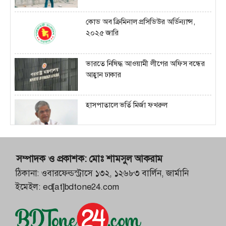
বাংলাদেশ থেকে ৩ লাখ রোহিঙ্গা ফেরত নেবে
মিয়ানমার
কোড অব ক্রিমিনাল প্রসিডিউর অর্ডিন্যান্স,
২০২৫ জারি
ভারতজুড়ে প্রতিবাদী শিক্ষার্থীদের ওপর
ক্র্যাকডাউন
ভারতে নিষিদ্ধ আওয়ামী লীগের অফিস বন্ধের
আহ্বান ঢাকার
তিন বিশ্ববিদ্যালয়ে নতুন উপাচার্য নিয়োগ
দিয়েছে সরকার
হাসপাতালে ভর্তি মির্জা ফখরুল
স্বাস্থ্য পরীক্ষা শেষে বাসায় ফিরেছেন খালেদা
সম্পাদক ও প্রকাশক:
মোঃ শামসুল আকরাম
জিয়া
ঠিকানা: ওবারফেল্ডস্ট্রাসে ১৩২, ১২৬৮৩ বার্লিন, জার্মানি
ইমেইল:
ed[at]bdtone24.com
সাদা পাথর ৭ দিনের মধ্যে আগের জায়গায়
ফেলার নির্দেশ