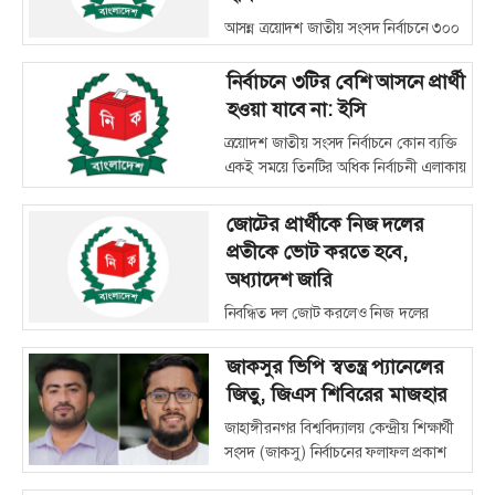
আসন্ন ত্রয়োদশ জাতীয় সংসদ নির্বাচনে ৩০০
নির্বাচনী এলাকায় রিটার্নিং কর্মকর্তা বা
সহকারী রিটার্নিং কর্মকর্তা মোট ২৫৬৮টি
নির্বাচনে ৩টির বেশি আসনে প্রার্থী
মনোনয়নপত্র বাছাই শেষে ১৮৪২ জন প্রার্থীর
হওয়া যাবে না: ইসি
মনোনয়নপত্র বৈধ এবং ৭২৩ জনের প্রার্থীতা
ত্রয়োদশ জাতীয় সংসদ নির্বাচনে কোন ব্যক্তি
বাতিল ঘোষণা করা হয়েছে।
একই সময়ে তিনটির অধিক নির্বাচনী এলাকায়
প্রার্থী হতে পারবেন না— এ মর্মে নির্বাচন
কমিশন (ইসি) একটি পরিপত্র জারি করেছে।
জোটের প্রার্থীকে নিজ দলের
প্রতীকে ভোট করতে হবে,
অধ্যাদেশ জারি
নিবন্ধিত দল জোট করলেও নিজ দলের
প্রতীকে ভোট করার বিধান রেখেই
গণপ্রতিনিধিত্ব আদেশ সংশোধন
জাকসুর ভিপি স্বতন্ত্র প্যানেলের
অধ্যাদেশ-২০২৫ জারি করেছে সরকার।
জিতু, জিএস শিবিরের মাজহার
জাহাঙ্গীরনগর বিশ্ববিদ্যালয় কেন্দ্রীয় শিক্ষার্থী
সংসদ (জাকসু) নির্বাচনের ফলাফল প্রকাশ
করা হয়েছে। এতে ভিপি পদে বিজয়ী