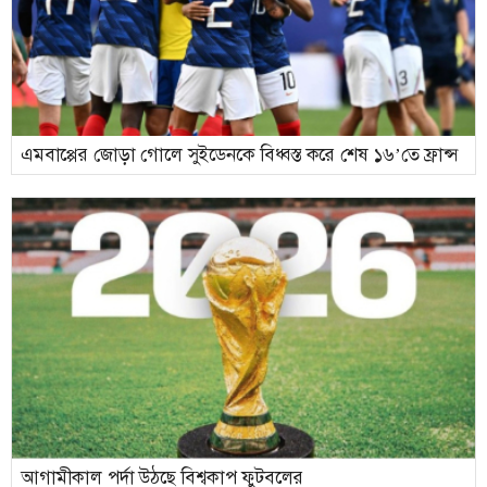
এমবাপ্পের জোড়া গোলে সুইডেনকে বিধ্বস্ত করে শেষ ১৬’তে ফ্রান্স
আগামীকাল পর্দা উঠছে বিশ্বকাপ ফুটবলের