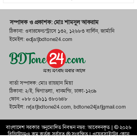
সম্পাদক ও প্রকাশক:
মোঃ শামসুল আকরাম
ঠিকানা: ওবারফেল্ডস্ট্রাসে ১৩২, ১২৬৮৩ বার্লিন, জার্মানি
ইমেইল:
ed[at]bdtone24.com
বার্তা সম্পাদক: মোঃ রায়হান মিয়া
ঠিকানা: ২/ই, ঝিগাতলা, ধানমন্ডি, ঢাকা-১২০৯
ফোন:
+৮৮ ০১৬১১ ৩৮০৬৪৮
ইমেইল:
nr[at]bdtone24.com
,
bdtone24[at]gmail.com
বাংলাদেশ সরকার অনুমোদিত নিবন্ধন নম্বর: আবেদনকৃত |
©
২০২৬
বিডিটোন২৪.কম
কর্তৃক সর্বসত্ব ® সংরক্ষিত | ওয়েবসাইটের কোন