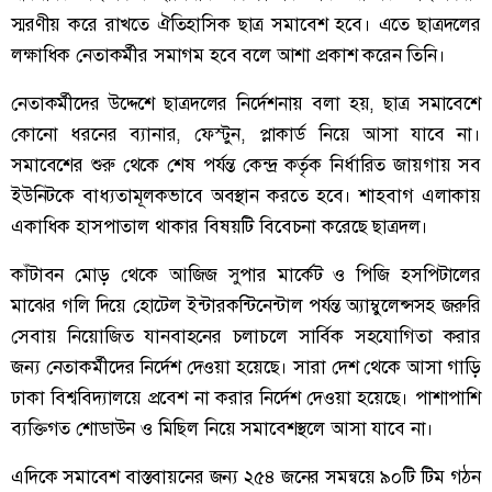
স্মরণীয় করে রাখতে ঐতিহাসিক ছাত্র সমাবেশ হবে। এতে ছাত্রদলের
লক্ষাধিক নেতাকর্মীর সমাগম হবে বলে আশা প্রকাশ করেন তিনি।
নেতাকর্মীদের উদ্দেশে ছাত্রদলের নির্দেশনায় বলা হয়, ছাত্র সমাবেশে
কোনো ধরনের ব্যানার, ফেস্টুন, প্লাকার্ড নিয়ে আসা যাবে না।
সমাবেশের শুরু থেকে শেষ পর্যন্ত কেন্দ্র কর্তৃক নির্ধারিত জায়গায় সব
ইউনিটকে বাধ্যতামূলকভাবে অবস্থান করতে হবে। শাহবাগ এলাকায়
একাধিক হাসপাতাল থাকার বিষয়টি বিবেচনা করেছে ছাত্রদল।
কাঁটাবন মোড় থেকে আজিজ সুপার মার্কেট ও পিজি হসপিটালের
মাঝের গলি দিয়ে হোটেল ইন্টারকন্টিনেন্টাল পর্যন্ত অ্যাম্বুলেন্সসহ জরুরি
সেবায় নিয়োজিত যানবাহনের চলাচলে সার্বিক সহযোগিতা করার
জন্য নেতাকর্মীদের নির্দেশ দেওয়া হয়েছে। সারা দেশ থেকে আসা গাড়ি
ঢাকা বিশ্ববিদ্যালয়ে প্রবেশ না করার নির্দেশ দেওয়া হয়েছে। পাশাপাশি
ব্যক্তিগত শোডাউন ও মিছিল নিয়ে সমাবেশস্থলে আসা যাবে না।
এদিকে সমাবেশ বাস্তবায়নের জন্য ২৫৪ জনের সমন্বয়ে ৯০টি টিম গঠন