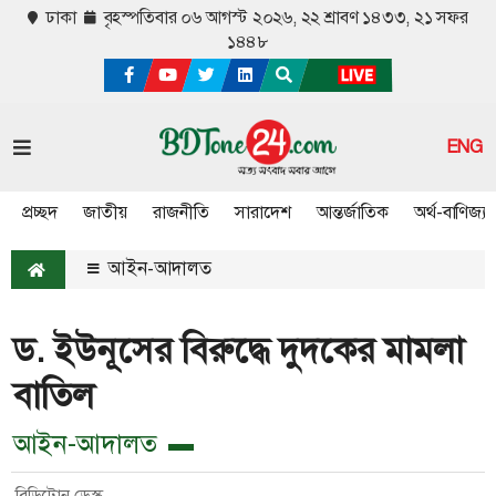
ঢাকা
বৃহস্পতিবার ০৬ আগস্ট ২০২৬,
২২ শ্রাবণ ১৪৩৩, ২১ সফর
১৪৪৮
ENG
প্রচ্ছদ
জাতীয়
রাজনীতি
সারাদেশ
আন্তর্জাতিক
অর্থ-বাণিজ্য
আইন-আদালত
ড. ইউনূসের বিরুদ্ধে দুদকের মামলা
বাতিল
আইন-আদালত
বিডিটোন ডেস্ক