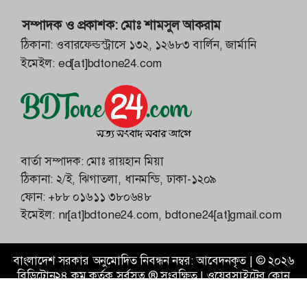
সম্পাদক ও প্রকাশক:
মোঃ শামসুল আকরাম
ঠিকানা: ওবারফেল্ডস্ট্রাসে ১৩২, ১২৬৮৩ বার্লিন, জার্মানি
ইমেইল:
ed[at]bdtone24.com
বার্তা সম্পাদক: মোঃ রায়হান মিয়া
ঠিকানা: ২/ই, ঝিগাতলা, ধানমন্ডি, ঢাকা-১২০৯
ফোন:
+৮৮ ০১৬১১ ৩৮০৬৪৮
ইমেইল:
nr[at]bdtone24.com
,
bdtone24[at]gmail.com
বাংলাদেশ সরকার অনুমোদিত নিবন্ধন নম্বর: আবেদনকৃত |
©
২০২৬
বিডিটোন২৪.কম
কর্তৃক সর্বসত্ব ® সংরক্ষিত | ওয়েবসাইটের কোন
কন্টেন্ট অনুমতি ছাড়া ব্যবহার নিষিদ্ধ।