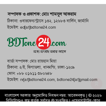
সম্পাদক ও প্রকাশক:
মোঃ শামসুল আকরাম
ঠিকানা: ওবারফেল্ডস্ট্রাসে ১৩২, ১২৬৮৩ বার্লিন, জার্মানি
ইমেইল:
ed[at]bdtone24.com
বার্তা সম্পাদক: মোঃ রায়হান মিয়া
ঠিকানা: ২/ই, ঝিগাতলা, ধানমন্ডি, ঢাকা-১২০৯
ফোন:
+৮৮ ০১৬১১ ৩৮০৬৪৮
ইমেইল:
nr[at]bdtone24.com
,
bdtone24[at]gmail.com
বাংলাদেশ সরকার অনুমোদিত নিবন্ধন নম্বর: আবেদনকৃত |
©
২০২৬
বিডিটোন২৪.কম
কর্তৃক সর্বসত্ব ® সংরক্ষিত | ওয়েবসাইটের কোন
কন্টেন্ট অনুমতি ছাড়া ব্যবহার নিষিদ্ধ।