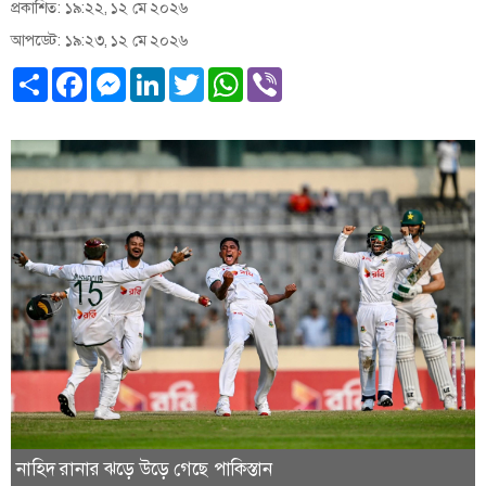
প্রকাশিত: ১৯:২২, ১২ মে ২০২৬
আপডেট: ১৯:২৩, ১২ মে ২০২৬
Share
Facebook
Messenger
LinkedIn
Twitter
WhatsApp
Viber
নাহিদ রানার ঝড়ে উড়ে গেছে পাকিস্তান