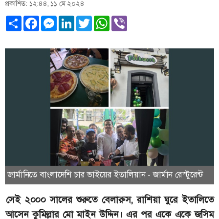
প্রকাশিত: ১২:৪৪, ১১ মে ২০২৪
Share
Facebook
Messenger
LinkedIn
Twitter
WhatsApp
Viber
জার্মানিতে বাংলাদেশি চার ভাইয়ের ইতালিয়ান - জার্মান রেস্টুরেন্ট
সেই ২০০০ সালের শুরুতে বেলারুস, রাশিয়া ঘুরে ইতালিতে
আসেন কুমিল্লার মো মাইন উদ্দিন। এর পর একে একে জসিম