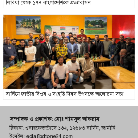
লিবিয়া থেকে ১৭৪ বাংলাদেশিকে প্রত্যাবাসন
বার্লিনে জাতীয় বিপ্লব ও সংহতি দিবস উপলক্ষে আলোচনা সভা
সম্পাদক ও প্রকাশক:
মোঃ শামসুল আকরাম
ঠিকানা: ওবারফেল্ডস্ট্রাসে ১৩২, ১২৬৮৩ বার্লিন, জার্মানি
ইমেইল:
ed[at]bdtone24.com