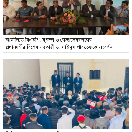
জার্মানিতে বিএনপি, যুবদল ও স্বেচ্ছাসেবকদলের
প্রধানমন্ত্রীর বিশেষ সহকারী ড. সাইমুম পারভেজকে সংবর্ধনা