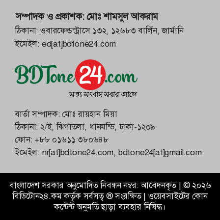
সম্পাদক ও প্রকাশক:
মোঃ শামসুল আকরাম
ঠিকানা: ওবারফেল্ডস্ট্রাসে ১৩২, ১২৬৮৩ বার্লিন, জার্মানি
ইমেইল:
ed[at]bdtone24.com
বার্তা সম্পাদক: মোঃ রায়হান মিয়া
ঠিকানা: ২/ই, ঝিগাতলা, ধানমন্ডি, ঢাকা-১২০৯
ফোন:
+৮৮ ০১৬১১ ৩৮০৬৪৮
ইমেইল:
nr[at]bdtone24.com
,
bdtone24[at]gmail.com
বাংলাদেশ সরকার অনুমোদিত নিবন্ধন নম্বর: আবেদনকৃত |
©
২০২৬
বিডিটোন২৪.কম
কর্তৃক সর্বসত্ব ® সংরক্ষিত | ওয়েবসাইটের কোন
কন্টেন্ট অনুমতি ছাড়া ব্যবহার নিষিদ্ধ।