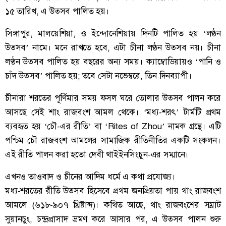
১৫ তারিখ, এ উত্সব পালিত হয়।
সিঙ্গাপুর, মালয়েশিয়া, ও ইন্দোনেশিয়ায় দিনটি পালিত হয় ‘লণ্ঠন
উত্সব’ নামে। মনে রাখতে হবে, এটা চীনা লণ্ঠন উত্সব নয়। চীনা
লণ্ঠন উত্সব পালিত হয় বছরের অন্য সময়। ক্যাম্বোডিয়ায়ও ‘পানি ও
চাঁদ উত্সব’ পালিত হয়; তবে সেটা নভেম্বরে, তিন দিনব্যাপী।
​চীনারা শরতের পূর্ণিমার সময় ফসল ঘরে তোলার উত্সব পালন করে
আসছে সেই শাং রাজবংশ আমল থেকে। ‘মধ্য-শরৎ’ টার্মটি প্রথম
ব্যবহৃত হয় ‘চৌ-এর রীতি’ বা ‘Rites of Zhou’ নামক গ্রন্থে। এটি
পশ্চিম চৌ রাজবংশ আমলের সামাজিক রীতিনীতির একটি সংকলন।
এই রীতি পালন করা হতো দেবী থাইইনসিংচুন-এর সম্মানে।
এখনও তাওবাদ ও চীনের আদিম ধর্মে এ কথা প্রযোজ্য।
​মধ্য-শরতের রীতি উত্সব হিসেবে প্রথম জনপ্রিয়তা পায় থাং রাজবংশ
আমলে (৬১৮-৯০৭ খ্রিষ্টাব্দ)। কথিত আছে, থাং রাজবংশের সম্রাট
সুয়ানচুং, চন্দ্রপ্রাসাদ ভ্রমণ করে আসার পর, এ উত্সব পালন শুরু