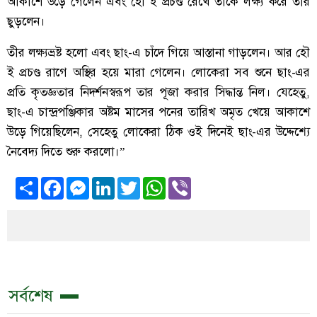
আকাশে উড়ে গেলেন এবং হৌ ই প্রচণ্ড রেখে তাকে লক্ষ্য করে তীর
ছুড়লেন।
তীর লক্ষ্যভ্রষ্ট হলো এবং ছাং-এ চাঁদে গিয়ে আস্তানা গাড়লেন। আর হৌ
ই প্রচণ্ড রাগে অস্থির হয়ে মারা গেলেন। লোকেরা সব শুনে ছাং-এর
প্রতি কৃতজ্ঞতার নিদর্শনস্বরূপ তার পূজা করার সিদ্ধান্ত নিল। যেহেতু,
ছাং-এ চান্দ্রপঞ্জিকার অষ্টম মাসের পনের তারিখ অমৃত খেয়ে আকাশে
উড়ে গিয়েছিলেন, সেহেতু লোকেরা ঠিক ওই দিনেই ছাং-এর উদ্দেশ্যে
নৈবেদ্য দিতে শুরু করলো।”
Share
Facebook
Messenger
LinkedIn
Twitter
WhatsApp
Viber
সর্বশেষ