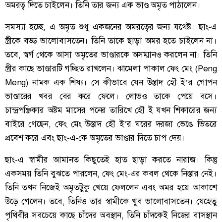
অমরত্ব দিতে চাইলেন। তিনি তার জন্য এক ভাণ্ড অমৃত পাঠালেন।
সমস্যা হচ্ছে, এ অমৃত শুধু একজনের অমরত্বের জন্য যথেষ্ট। ছাং-এ
স্ত্রীকে বড্ড ভালোবাসতেন। তিনি তাকে ছাড়া অমর হতে চাইলেন না।
তবে, স্বর্গ থেকে আসা অমৃতের ভাণ্ডারকে অসম্মানও করলেন না। তিনি
স্ত্রীর কাছে ভাণ্ডারটি গচ্ছিত রাখলেন। ঝামেলা পাকাল ফেং মেং (Peng
Meng) নামক এক শিষ্য। সে কীভাবে যেন উস্তাদ হৌ ই’র গোপন
ভাণ্ডারের খবর বের করে ফেলে। লোভও তাকে পেয়ে বসে।
চান্দ্রপঞ্জিকার অষ্টম মাসের পনের তারিখে হৌ ই যখন শিকারের জন্য
বাইরে গেছেন, ফেং মেং উস্তাদ হৌ ই’র ঘরের দরজা ভেঙে ভিতরে
প্রবেশ করে এবং ছাং-এ-কে অমৃতের ভাণ্ডার দিতে চাপ দেয়।
ছাং-এ স্বামীর আমানত কিছুতেই হাত ছাড়া করতে নারাজ। কিন্তু
একসময় তিনি বুঝতে পারলেন, ফেং মেং-এর কবল থেকে নিস্তার নেই।
তিনি তখন নিজেই অমৃতটুকু খেয়ে ফেললেন এবং অমর হয়ে আকাশে
উড়ে গেলেন। তবে, তিনিও তার স্বামীকে খুব ভালোবাসতেন। যেহেতু
পৃথিবীর সবচেয়ে কাছে চাঁদের অবস্থান, তিনি চাঁদকেই নিজের বাসস্থান