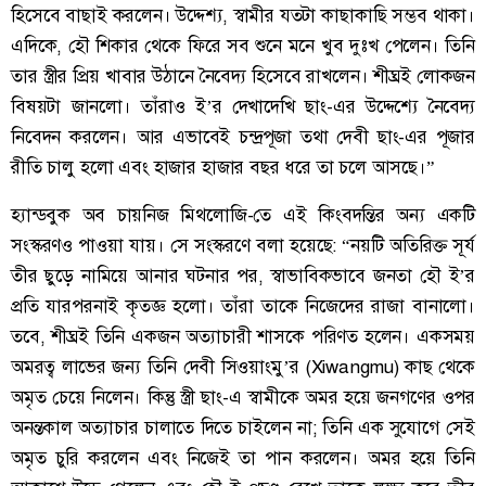
হিসেবে বাছাই করলেন। উদ্দেশ্য, স্বামীর যতটা কাছাকাছি সম্ভব থাকা।
এদিকে, হৌ শিকার থেকে ফিরে সব শুনে মনে খুব দুঃখ পেলেন। তিনি
তার স্ত্রীর প্রিয় খাবার উঠানে নৈবেদ্য হিসেবে রাখলেন। শীঘ্রই লোকজন
বিষয়টা জানলো। তাঁরাও ই’র দেখাদেখি ছাং-এর উদ্দেশ্যে নৈবেদ্য
নিবেদন করলেন। আর এভাবেই চন্দ্রপূজা তথা দেবী ছাং-এর পূজার
রীতি চালু হলো এবং হাজার হাজার বছর ধরে তা চলে আসছে।”
হ্যান্ডবুক অব চায়নিজ মিথলোজি-তে এই কিংবদন্তির অন্য একটি
সংস্করণও পাওয়া যায়। সে সংস্করণে বলা হয়েছে: “নয়টি অতিরিক্ত সূর্য
তীর ছুড়ে নামিয়ে আনার ঘটনার পর, স্বাভাবিকভাবে জনতা হৌ ই’র
প্রতি যারপরনাই কৃতজ্ঞ হলো। তাঁরা তাকে নিজেদের রাজা বানালো।
তবে, শীঘ্রই তিনি একজন অত্যাচারী শাসকে পরিণত হলেন। একসময়
অমরত্ব লাভের জন্য তিনি দেবী সিওয়াংমু’র (Xiwangmu) কাছ থেকে
অমৃত চেয়ে নিলেন। কিন্তু স্ত্রী ছাং-এ স্বামীকে অমর হয়ে জনগণের ওপর
অনন্তকাল অত্যাচার চালাতে দিতে চাইলেন না; তিনি এক সুযোগে সেই
অমৃত চুরি করলেন এবং নিজেই তা পান করলেন। অমর হয়ে তিনি