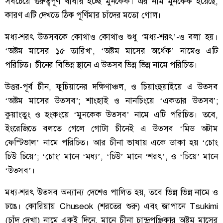
সবচেয়ে গুরুত্বপূর্ণ খাবার হচ্ছে মুনকেক। এর নাম মুনকেক হয়েছে,
কারণ এটি দেখতে ঠিক পূর্ণিমার চাঁদের মতো গোল।
মধ্য-শরৎ উত্সবকে কোথাও কোথাও শুধু ‘মধ্য-শরৎ’-ও বলা হয়।
‘অষ্টম মাসের ১৫ তারিখ’, ‘অষ্টম মাসের অর্ধেক’ নামেও এটি
পরিচিত। চীনের বিভিন্ন স্থানে এ উত্সব ভিন্ন ভিন্ন নামে পরিচিত।
উত্তর-পূর্ব চীন, ফুচিয়ানের দক্ষিণাঞ্চল, ও চিয়াংহুয়াইয়ে এ উত্সব
‘অষ্টম মাসের উত্সব’; শাংহাই ও নানচিংয়ে ‘একতার উত্সব’;
কুয়াংতুং ও হংকংয়ে ‘মুনকেক উত্সব’ নামে এটি পরিচিত। তবে,
ইংরেজিতে বলতে গেলে গোটা চীনেই এ উত্সব ‘মিড অটাম
ফেস্টিভাল’ নামে পরিচিত। আর চীনা ভাষায় একে ডাকা হয় ‘চোং
চিউ চিয়ে’; ‘চোং’ মানে ‘মধ্য’, ‘চিউ’ মানে ‘শরৎ’, ও ‘চিয়ে’ মানে
‘উত্সব’।
​মধ্য-শরৎ উত্সব অন্যান্য দেশেও পালিত হয়, তবে ভিন্ন ভিন্ন নামে ও
ঢঙে। কোরিয়ায় Chuseok (শরতের শুরু) এবং জাপানে Tsukimi
(চাঁদ দেখা) নামে একই দিনে, মানে চীনা চান্দ্রপঞ্জিকার অষ্টম মাসের