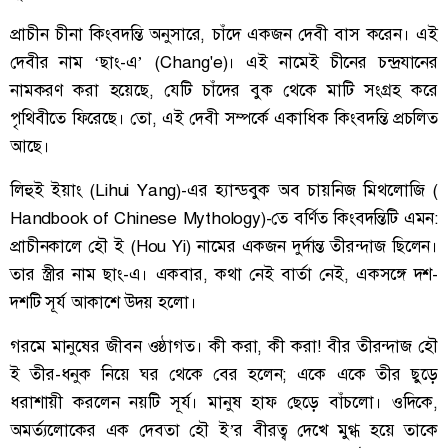
প্রাচীন চীনা কিংবদন্তি অনুসারে, চাঁদে একজন দেবী বাস করেন। এই
দেবীর নাম ‘ছাং-এ’ (Chang'e)। এই নামেই চীনের চন্দ্রযানের
নামকরণ করা হয়েছে, যেটি চাঁদের বুক থেকে মাটি সংগ্রহ করে
পৃথিবীতে ফিরেছে। তো, এই দেবী সম্পর্কে একাধিক কিংবদন্তি প্রচলিত
আছে।
লিহুই ইয়াং (Lihui Yang)-এর হ্যান্ডবুক অব চায়নিজ মিথলোজি (
Handbook of Chinese Mythology)-তে বর্ণিত কিংবদন্তিটি এমন:
প্রাচীনকালে হৌ ই (Hou Yi) নামের একজন দুর্দান্ত তীরন্দাজ ছিলেন।
তার স্ত্রীর নাম ছাং-এ। একবার, কথা নেই বার্তা নেই, একসঙ্গে দশ-
দশটি সূর্য আকাশে উদয় হলো।
গরমে মানুষের জীবন ওষ্ঠাগত। কী করা, কী করা! বীর তীরন্দাজ হৌ
ই তীর-ধনুক নিয়ে ঘর থেকে বের হলেন; একে একে তীর ছুড়ে
ধরাশায়ী করলেন নয়টি সূর্য। মানুষ হাফ ছেড়ে বাঁচলো। ওদিকে,
অমর্ত্যলোকের এক দেবতা হৌ ই’র বীরত্ব দেখে মুগ্ধ হয়ে তাকে