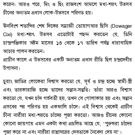
করেন। আরও পরে, মিং ও ছিং রাজবংশ আমলে মধ্য-শরৎ উত্সব
চীনের অন্যতম প্রধান লোক-উত্সবে পরিণত হয়।
ঊনবিংশ শতাব্দির শেষ দিকের সম্রাজ্ঞী তোয়াগআর ছিসি (Dowager
Cixi) মধ্য-শরৎ উত্সব এতোটাই পছন্দ করতেন যে, তিনি
চান্দ্রপঞ্জিকার অষ্টম মাসের ১৩ থেকে ১৭ তারিখ পর্যন্ত ধারাবাহিক
আচার পালন করতেন।
​প্রাচীন কালে এ উত্সবের একটি অন্যতম প্রধান রীতি ছিল চন্দ্রদেবীর
উপাসনা।
চুয়াং জাতির লোকেরা বিশ্বাস করতো যে, সূর্য ও চন্দ্র হচ্ছে স্বামী-স্ত্রী
এবং তারকারাজি হচ্ছে তাদের সন্তান-সন্ততি। তাঁরা আরও বিশ্বাস
করতো যে, যখন চাঁদ গর্ভবতী হয়, তখন সে গোলাকার হয় এবং সন্তান
প্রসবের পর পরিণত হয় একফালি চাঁদে। এই বিশ্বাস থেকেই প্রাচীন
চীনা নারীরা মধ্য-শরতে চাঁদের পূজা করতো। আজও চীনের কোনো
কোনো জায়গায় এমন একটা কথা প্রচলিত আছে যে, ‘পুরুষরা চাঁদের
পূজা করে না এবং নারীরা রান্নাঘরের দেবতাকে নৈবেদ্য দেয় না’।