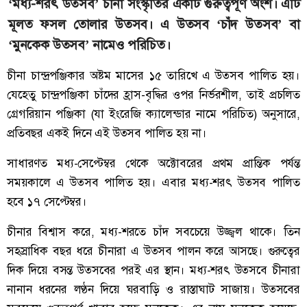
‘মধ্য-শরৎ উত্সব’ চীনা সংস্কৃতির একটি গুরুত্বপূর্ণ অংশ। এটি
মূলত ফসল তোলার উত্সব। এ উত্সব ‘চাঁদ উত্সব’ বা
‘মুনকেক উত্সব’ নামেও পরিচিত।
চীনা চান্দ্রপঞ্জিকার অষ্টম মাসের ১৫ তারিখে এ উত্সব পালিত হয়।
যেহেতু চান্দ্রপঞ্জিকা চাঁদের হ্রাস-বৃদ্ধির ওপর নির্ভরশীল, তাই প্রচলিত
গ্রেগরিয়ান পঞ্জিকা (যা ইংরেজি ক্যালেন্ডার নামে পরিচিত) অনুসারে,
প্রতিবছর একই দিনে এই উত্সব পালিত হয় না।
সাধারণত মধ্য-সেপ্টেম্বর থেকে অক্টোবরের প্রথম প্রান্তিক পর্যন্ত
সময়কালে এ উত্সব পালিত হয়। এবার মধ্য-শরৎ উত্সব পালিত
হবে ১৭ সেপ্টেম্বর।
​চীনার বিশ্বাস করে, মধ্য-শরতে চাঁদ সবচেয়ে উজ্জ্বল থাকে। তিন
সহস্রাধিক বছর ধরে চীনারা এ উত্সব পালন করে আসছে। গুরুত্বের
দিক দিয়ে বসন্ত উত্সবের পরই এর স্থান। মধ্য-শরৎ উত্সবে চীনারা
নানান ধরনের লণ্ঠন দিয়ে ঘরবাড়ি ও রাস্তাঘাট সাজায়। উত্সবের