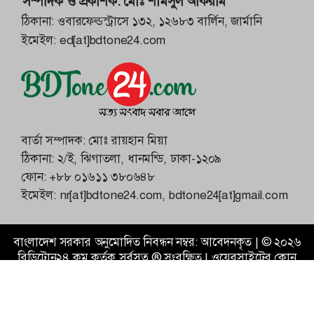
সম্পাদক ও প্রকাশক:
মোঃ শামসুল আকরাম
ঠিকানা: ওবারফেল্ডস্ট্রাসে ১৩২, ১২৬৮৩ বার্লিন, জার্মানি
ইমেইল:
ed[at]bdtone24.com
বার্তা সম্পাদক: মোঃ রায়হান মিয়া
ঠিকানা: ২/ই, ঝিগাতলা, ধানমন্ডি, ঢাকা-১২০৯
ফোন:
+৮৮ ০১৬১১ ৩৮০৬৪৮
ইমেইল:
nr[at]bdtone24.com
,
bdtone24[at]gmail.com
বাংলাদেশ সরকার অনুমোদিত নিবন্ধন নম্বর: আবেদনকৃত |
©
২০২৬
বিডিটোন২৪.কম
কর্তৃক সর্বসত্ব ® সংরক্ষিত | ওয়েবসাইটের কোন
কন্টেন্ট অনুমতি ছাড়া ব্যবহার নিষিদ্ধ।